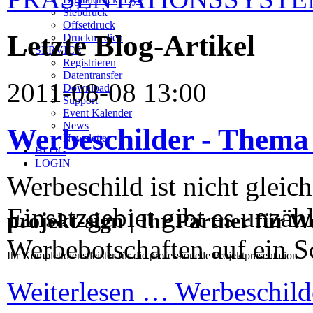
Siebdruck
Offsetdruck
Letzte Blog-Artikel
Druckmedien
SERVICE
Registrieren
Datentransfer
2011-08-08 13:00
Download
Support
Event Kalender
News
Werbeschilder - Thema 
Newsletter
BLOG
LOGIN
Werbeschild ist nicht gleic
Einsatzgebiet gibt es unzäh
projekt-sign | Ihr Partner für 
Werbebotschaften auf ein S
Ihr Komplettdienstleister für die professionelle Projektpräsentation
Weiterlesen …
Werbeschild