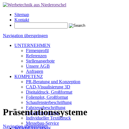
Sitemap
Kontakt
Navigation überspringen
UNTERNEHMEN
Firmenprofil
Referenzen
Stellenangebote
Unsere AGB
Anfragen
KOMPETENZ
PR-Beratung und Konzeption
CAD-Visualisierung 3D
Digitaldruck, Großformat
Folienplot, Großformat
Schaufensterbeschriftung
Fahrzeugbeschriftung
Präsentationssysteme
Fassadenwerbung
Individueller Textildruck
Messebau-Service
Navigation überspringen
WERBETECHNIK