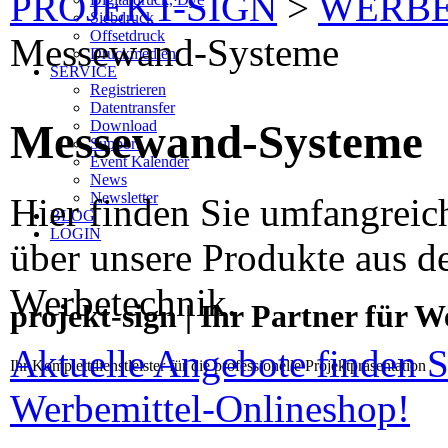
PROJEKT-SIGN
>
WERBE
Siebdruck
Offsetdruck
Messewand-Systeme
Druckmedien
SERVICE
Registrieren
Datentransfer
Messewand-Systeme
Download
Support
Event Kalender
News
Newsletter
Hier finden Sie umfangreic
BLOG
LOGIN
über unsere Produkte aus d
Werbetechnik.
projekt-sign | Ihr Partner für 
Aktuelle Angebote finden S
Ihr Komplettdienstleister für die professionelle Projektpräsentation
Werbemittel-Onlineshop!