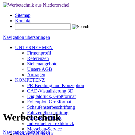
Sitemap
Kontakt
Navigation überspringen
UNTERNEHMEN
Firmenprofil
Referenzen
Stellenangebote
Unsere AGB
Anfragen
KOMPETENZ
PR-Beratung und Konzeption
CAD-Visualisierung 3D
Digitaldruck, Großformat
Folienplot, Großformat
Schaufensterbeschriftung
Fahrzeugbeschriftung
Werbetechnik
Fassadenwerbung
Individueller Textildruck
Messebau-Service
Navigation überspringen
WERBETECHNIK