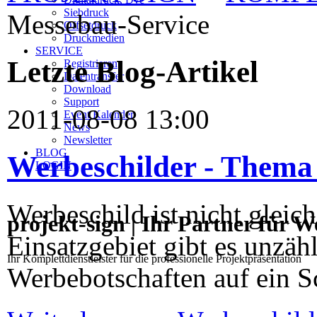
Siebdruck
Messebau-Service
Offsetdruck
Druckmedien
SERVICE
Letzte Blog-Artikel
Registrieren
Datentransfer
Download
Support
2011-08-08 13:00
Event Kalender
News
Newsletter
BLOG
Werbeschilder - Thema 
LOGIN
Werbeschild ist nicht gleic
projekt-sign | Ihr Partner für 
Einsatzgebiet gibt es unzäh
Ihr Komplettdienstleister für die professionelle Projektpräsentation
Werbebotschaften auf ein S