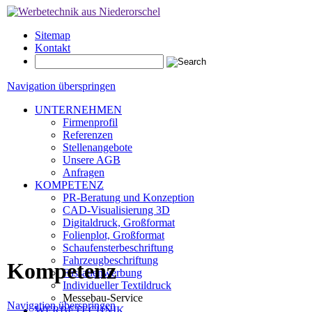
Sitemap
Kontakt
Navigation überspringen
UNTERNEHMEN
Firmenprofil
Referenzen
Stellenangebote
Unsere AGB
Anfragen
KOMPETENZ
PR-Beratung und Konzeption
CAD-Visualisierung 3D
Digitaldruck, Großformat
Folienplot, Großformat
Schaufensterbeschriftung
Fahrzeugbeschriftung
Kompetenz
Fassadenwerbung
Individueller Textildruck
Messebau-Service
Navigation überspringen
WERBETECHNIK