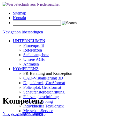
Sitemap
Kontakt
Navigation überspringen
UNTERNEHMEN
Firmenprofil
Referenzen
Stellenangebote
Unsere AGB
Anfragen
KOMPETENZ
PR-Beratung und Konzeption
CAD-Visualisierung 3D
Digitaldruck, Großformat
Folienplot, Großformat
Schaufensterbeschriftung
Fahrzeugbeschriftung
Kompetenz
Fassadenwerbung
Individueller Textildruck
Messebau-Service
Navigation überspringen
WERBETECHNIK