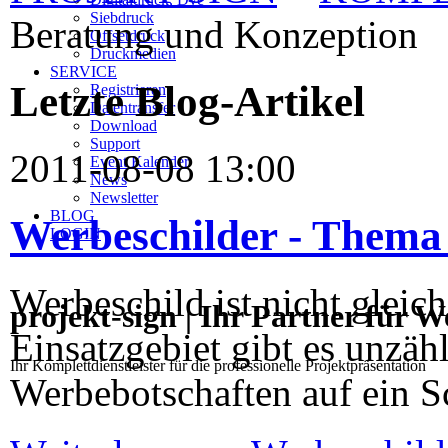
Siebdruck
Beratung und Konzeption
Offsetdruck
Druckmedien
SERVICE
Letzte Blog-Artikel
Registrieren
Datentransfer
Download
Support
2011-08-08 13:00
Event Kalender
News
Newsletter
BLOG
Werbeschilder - Thema 
LOGIN
Werbeschild ist nicht gleic
projekt-sign | Ihr Partner für 
Einsatzgebiet gibt es unzäh
Ihr Komplettdienstleister für die professionelle Projektpräsentation
Werbebotschaften auf ein S